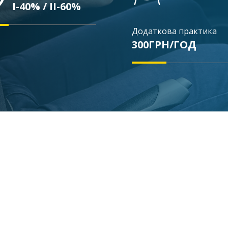
І-40% / ІІ-60%
Додаткова практика
300ГРН/ГОД