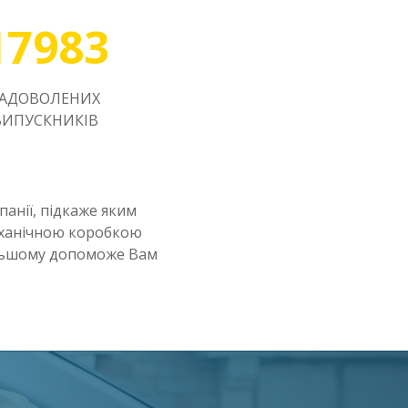
17983
ЗАДОВОЛЕНИХ
ВИПУСКНИКІВ
анії, підкаже яким
еханічною коробкою
альшому допоможе Вам