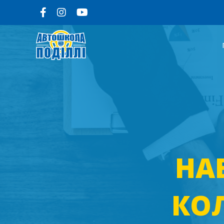
НА
КО