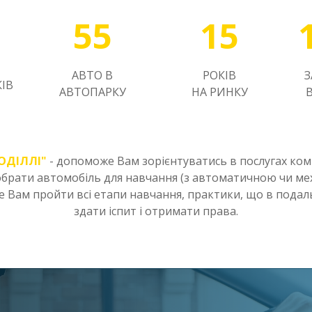
55
15
АВТО В
РОКІВ
ІВ
АВТОПАРКУ
НА РИНКУ
ПОДІЛЛІ"
- допоможе Вам зорієнтуватись в послугах комп
брати автомобіль для навчання (з автоматичною чи м
е Вам пройти всі етапи навчання, практики, що в под
здати іспит і отримати права.