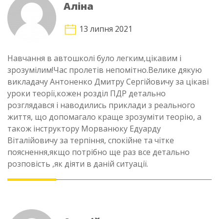
Аліна
13 липня 2021
Навчання в автошколі було легким,цікавим і
зрозумілим!Час пролетів непомітно.Велике дякую
викладачу Антоненко Дмитру Сергійовичу за цікаві
уроки теорії,кожен розділ ПДР детально
розглядався і наводились приклади з реального
життя, що допомагало краще зрозуміти теорію, а
також інструктору Морванюку Едуарду
Віталійовичу за терпіння, спокійне та чітке
пояснення,якщо потрібно ще раз все детально
розповість ,як діяти в даній ситуації.