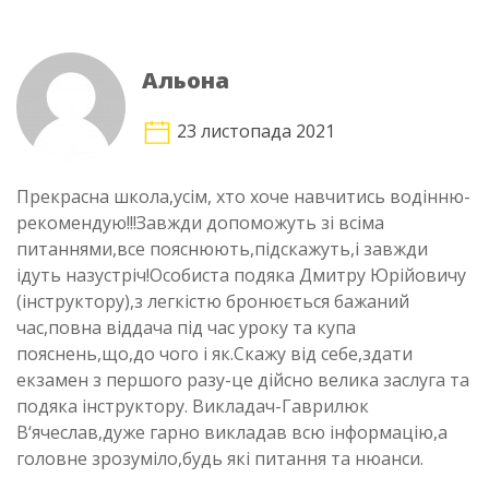
Альона
23 листопада 2021
Прекрасна школа,усім, хто хоче навчитись водінню-
рекомендую!!!Завжди допоможуть зі всіма
питаннями,все пояснюють,підскажуть,і завжди
ідуть назустріч!Особиста подяка Дмитру Юрійовичу
(інструктору),з легкістю бронюється бажаний
час,повна віддача під час уроку та купа
пояснень,що,до чого і як.Скажу від себе,здати
екзамен з першого разу-це дійсно велика заслуга та
подяка інструктору. Викладач-Гаврилюк
В‘ячеслав,дуже гарно викладав всю інформацію,а
головне зрозуміло,будь які питання та нюанси.