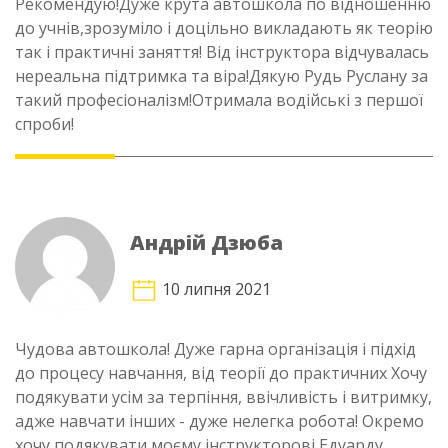
Рекомендую!Дуже крута автошкола по відношенню
до учнів,зрозуміло і доцільно викладають як теорію
так і практичні заняття! Від інструктора відчувалась
нереальна підтримка та віра!Дякую Рудь Руслану за
такий професіоналізм!Отримала водійські з першої
спроби!
Андрій Дзюба
10 липня 2021
Чудова автошкола! Дуже гарна організація і підхід
до процесу навчання, від теорії до практичних Хочу
подякувати усім за терпіння, ввічливість і витримку,
адже навчати інших - дуже нелегка робота! Окремо
хочу подякувати моєму інструкторові Едуарду